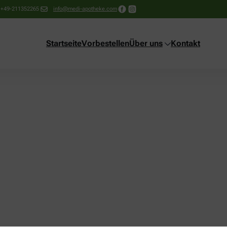
+49-211352265
info@medi-apotheke.com
Startseite
Vorbestellen
Über uns
Kontakt