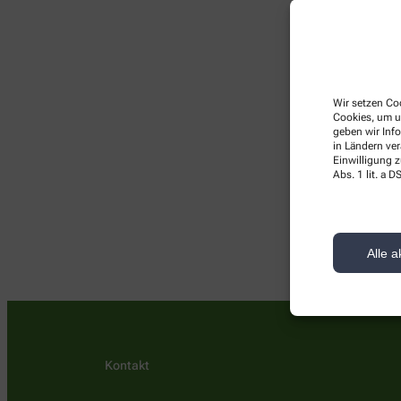
Wir setzen Coo
Cookies, um u
geben wir Inf
in Ländern ve
Einwilligung z
Hier
Abs. 1 lit. a
Alle a
Kontakt