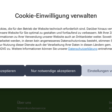
Cookie-Einwilligung verwalten
kies, die für den Betrieb der Website technisch erforderlich sind. Darüber hinaus v
nsere Website für Sie optimal zu gestalten und fortlaufend zu verbessern. Mit Ihrer
ormationen zu Ihrer Verwendung unserer Website auch an Drittanbieter weiter. Soweit
rarbeitet werden, in denen kein angemessenes Datenschutzniveau besteht, stimmen Si
ur Nutzung dieser Dienste auch der Verarbeitung Ihrer Daten in diesen Ländern gem. 
 gibt es aktuell nichts Neues. Bitte schauen Sie später wieder vo
 DSGVO zu. Weitere Informationen können Sie unserer
Datenschutzerklärung
entnehme
kzeptieren
Nur notwendige akzeptieren
Einstellungen v
Über uns
I
Stammkundenservice
A