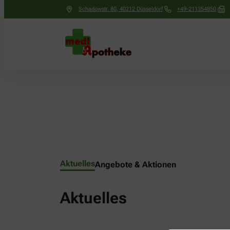
Schadowstr. 80
,
40212
Düsseldorf
+49-211354850
Aktuelles
Angebote & Aktionen
Aktuelles