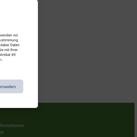
erwenden wir
 Zustimmung
 dabei Daten
e mit Ihrer
Artikel 49
rbei!
n.
erwalten
nformationen
GB