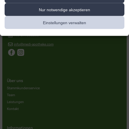
medi-Apotheke
Nur notwendige akzeptieren
Schadowstr. 80
,
40212
Düsseldorf
Einstellungen verwalten
+49-211354850
+49-211352265
info@medi-apotheke.com
Über uns
Stammkundenservice
Team
Leistungen
Kontakt
Informationen