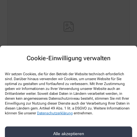
Cookie-Einwilligung verwalten
Hello world!
Wir setzen Cookies, die für den Betrieb der Website technisch erforderlich
sind. Darüber hinaus verwenden wir Cookies, um unsere Website für Sie
Welcome to WordPress on Azure Sites. This is your first
optimal zu gestalten und fortlaufend zu verbessern. Mit Ihrer Zustimmung
post. Edit or delete it, then start writing!
geben wir Informationen zu Ihrer Verwendung unserer Website auch an
Drittanbieter weiter. Soweit dabei Daten in Ländern verarbeitet werden, in
Mehr lesen
denen kein angemessenes Datenschutzniveau besteht, stimmen Sie mit Ihrer
Einwilligung zur Nutzung dieser Dienste auch der Verarbeitung Ihrer Daten in
diesen Ländern gem. Artikel 49 Abs. 1 lit. a DSGVO zu. Weitere Informationen
können Sie unserer
Datenschutzerklärung
entnehmen.
Kontakt
Alle akzeptieren